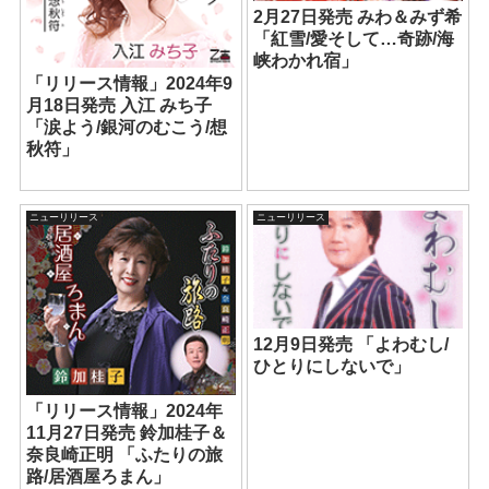
2月27日発売 みわ＆みず希
「紅雪/愛そして…奇跡/海
峡わかれ宿」
「リリース情報」2024年9
月18日発売 入江 みち子
「涙よう/銀河のむこう/想
秋符」
ニューリリース
ニューリリース
12月9日発売 「よわむし/
ひとりにしないで」
「リリース情報」2024年
11月27日発売 鈴加桂子＆
奈良崎正明 「ふたりの旅
路/居酒屋ろまん」