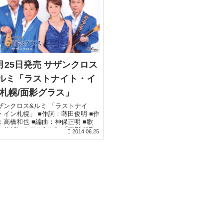
月25日発売 サザンクロス
ルミ「ラストナイト・イ
札幌/面影グラス」
ザンクロス&ルミ 「ラストナイ
・イン札幌」 ■作詞：蒔田俊明 ■作
：高橋和也 ■編曲：神保正明 ■歌
：サザンクロス&ルミ 「面影グラ
2014.06.25
」 ■作詞：蒔田俊明 ■作曲：生田目
 ...