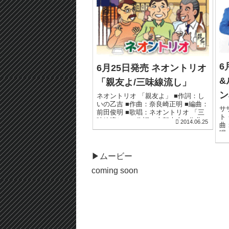
6
6月25日発売 ネオントリオ
&
「親友よ/三味線流し」
ン
ネオントリオ 「親友よ」 ■作詞：し
いの乙吉 ■作曲：奈良崎正明 ■編曲：
サ
前田俊明 ■歌唱：ネオントリオ 「三
ト
味線流し」 ■作詞：志賀大介 ■作曲：
2014.06.25
曲
関野幾生 ■編曲：川端マモル ■歌唱：
唱
ネオントリオ...
ス
章彦
▶︎ムービー
coming soon