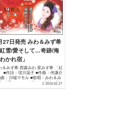
月27日発売 みわ＆みず希
紅雪/愛そして…奇跡/海
わかれ宿」
わ＆みず希 西森みわ 星みず希 「紅
」 ■作詩：瑳川温子 ■作曲：伴謙介
編曲：川端マモル ■歌唱：みわ＆み
希 「愛そして…奇跡」 ■作詩：礼
2019.02.27
司 ■作曲：西森みわ ■編曲：西村...