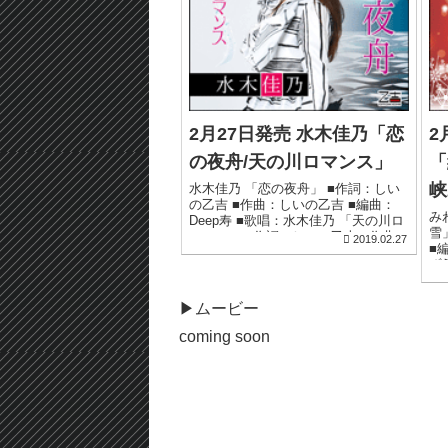
2月27日発売 水木佳乃「恋
2
の夜舟/天の川ロマンス」
「
峡
水木佳乃 「恋の夜舟」 ■作詞：しい
の乙吉 ■作曲：しいの乙吉 ■編曲：
み
Deep寿 ■歌唱：水木佳乃 「天の川ロ
雪
マンス」 ■作詞：しいの乙吉 ■作曲：
2019.02.27
■
しいの乙吉 ■編曲：Deep寿 ■歌唱：
ず
水木佳...
恭
▶︎ムービー
coming soon