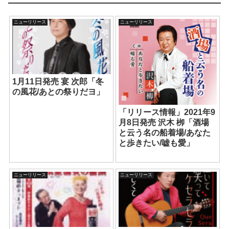
ニューリリース
ニューリリース
1月11日発売 宴 次郎「冬
の風花/あとの祭りだヨ」
「リリース情報」2021年9
月8日発売 沢木 栁「酒場
と云う名の船着場/あなた
と歩きたい/嘘も愛」
ニューリリース
ニューリリース