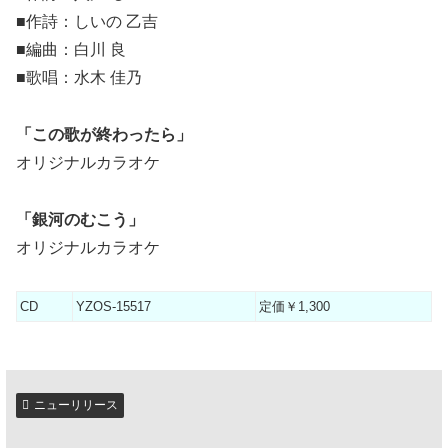
ー
■作詩：しいの 乙吉
■編曲：白川 良
■歌唱：水木 佳乃
「この歌が終わったら」
オリジナルカラオケ
「銀河のむこう」
オリジナルカラオケ
CD
YZOS-15517
定価￥1,300
ニューリリース