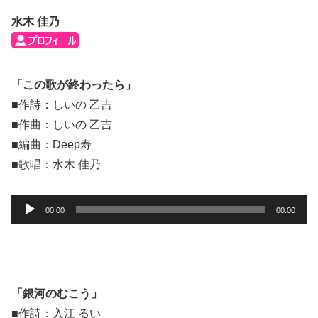
水木 佳乃
「この歌が終わったら」
■作詩：しいの 乙吉
■作曲：しいの 乙吉
■編曲：Deep寿
■歌唱：水木 佳乃
音
00:00
00:00
声
プ
レ
ー
「銀河のむこう」
ヤ
■作詩：入江 るい