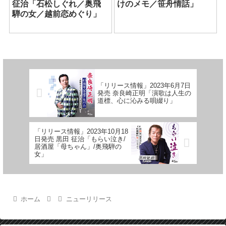
征治「石松しぐれ／奥飛
けのメモ／笹舟情話」
騨の女／越前恋めぐり」
「リリース情報」2023年6月7日
発売 奈良崎正明「演歌は人生の
道標、心に沁みる唄綴り」
「リリース情報」2023年10月18
日発売 黒田 征治「もらい泣き/
居酒屋「母ちゃん」/奥飛騨の
女」
ホーム
ニューリリース