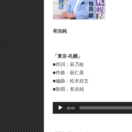
有吉純
「東京-札幌」
■作詞：萩乃桂
■作曲：萩仁美
■編曲：松木好文
■歌唱：有吉純
音
00:00
声
プ
レ