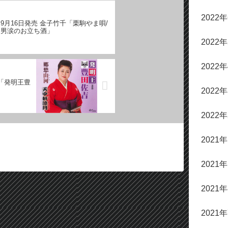
2022
9月16日発売 金子竹千「栗駒やま唄/
男涙のお立ち酒」
2022
2022
月「発明王豊
2022
2022
2021
2021
2021
2021