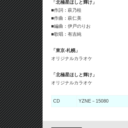
「北極星ほしと輝け」
ー
■作詞：萩乃桂
ヤ
■作曲：萩仁美
ー
■編曲：伊戸のりお
■歌唱：有吉純
「東京-札幌」
オリジナルカラオケ
「北極星ほしと輝け」
オリジナルカラオケ
CD
YZNE－15080