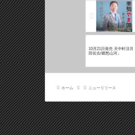
10月21日発売 天中軒涼
田佐吉/郷愁山河」
ホーム
ニューリリース