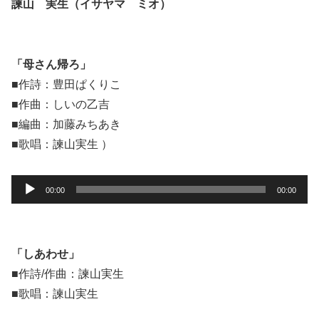
諫山 実生（イサヤマ ミオ）
「母さん帰ろ」
■作詩：豊田ぱくりこ
■作曲：しいの乙吉
■編曲：加藤みちあき
■歌唱：諫山実生 ）
音
00:00
00:00
声
プ
レ
「しあわせ」
ー
■作詩/作曲：諫山実生
ヤ
■歌唱：諫山実生
ー