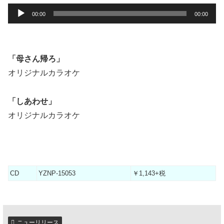
音
00:00
00:00
声
プ
レ
「母さん帰ろ」
ー
オリジナルカラオケ
ヤ
ー
「しあわせ」
オリジナルカラオケ
CD
YZNP-15053
￥1,143+税
ニューリリース