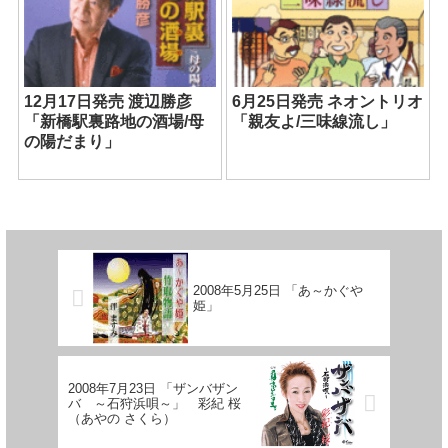
12月17日発売 渡辺勝彦
6月25日発売 ネオントリオ
「新橋駅裏路地の酒場/母
「親友よ/三味線流し」
の陽だまり」
2008年5月25日 「あ～かぐや
姫」
2008年7月23日 「ザンバザン
バ ～石狩浜唄～」 彩紀 桜
（あやの さくら）