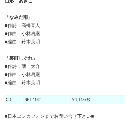
山形 あきこ
「なみだ雨」
■作詩：高橋直人
■作曲：小林房継
■編曲：鈴木英明
「裏町しぐれ」
■作詩：蔵 大介
■作曲：小林房継
■編曲：鈴木英明
CD
NET-1162
￥1,143+税
■日本ヱンカフォンまでお問い合せ下さい■