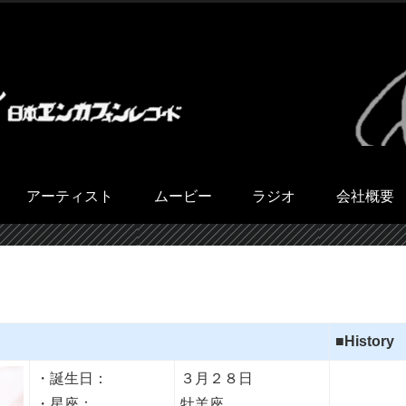
アーティスト
ムービー
ラジオ
会社概要
■History
・誕生日：
３月２８日
・星座：
牡羊座