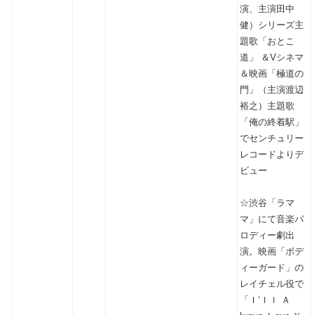
演、主演田中
健）シリーズ主
題歌「おとこ
道」 ＆Vシネマ
＆映画「極道の
門」（主演渡辺
裕之）主題歌
「俺の終着駅」
でセンチュリー
レコードよりデ
ビュー
☆渋谷「ラマ
マ」にて音楽パ
ロディー劇出
演。映画「ボデ
ィーガード」の
レイチェル役で
「Ｉ‘ｌｌ Ａ