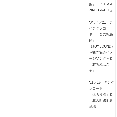
船』 『ＡＭＡ
ZING GRACE』
‘04／4／21 テ
イチクレコー
ド 「奥の相馬
路」
（JOYSOUND）
～観光協会イメ
ージソング～＆
「君あればこ
そ」
‘11／15 キング
レコード
「ほろり酒」＆
「北の町路地裏
酒場」