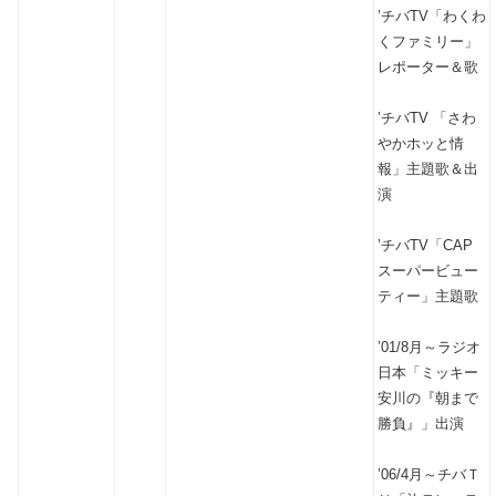
’チバTV「わくわ
くファミリー」
レポーター＆歌
’チバTV 「さわ
やかホッと情
報」主題歌＆出
演
’チバTV「CAP
スーパービュー
ティー」主題歌
’01/8月～ラジオ
日本「ミッキー
安川の『朝まで
勝負』」出演
’06/4月～チバＴ