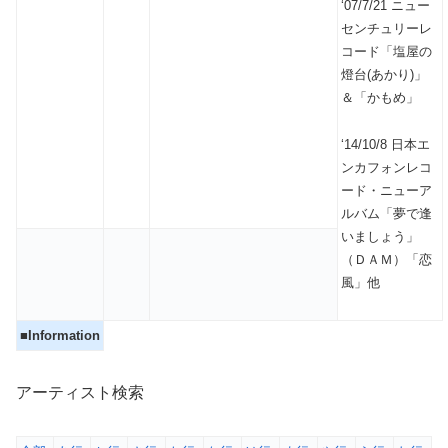
‘07/7/21 ニュー
センチュリーレ
コード「塩屋の
燈台(あかり)」
＆「かもめ」
‘14/10/8 日本エ
ンカフォンレコ
ード・ニューア
ルバム「夢で逢
いましょう」
（ＤＡＭ）「恋
風」他
■Information
アーティスト検索