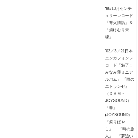
‘98/10月センチ
ュリーレコード
「篝火情話」＆
「湯けむり未
練」
‘03／3／21日本
エンカフォンレ
コード「魅了！
みなみ蓮ミニア
ルバム」 『雨の
エトランゼ』
（ＤＡＭ・
JOYSOUND）
『春』
(JOYSOUND)
『祭りばや
し』 『時の旅
人』 『夢追い