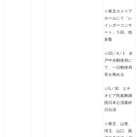
☆東京カメリア
ホールにて「レ
インボーコンサ
ート」５回、他
多数
☆03／4／1 水
戸中央郵便局に
て、一日郵便局
長を務める
☆5／30 エチ
オピア民族舞踊
団日本公演最終
日出演
☆東京、山形、
埼玉、山口、新