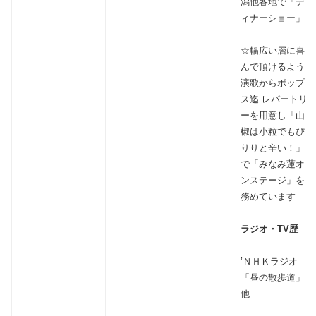
潟他各地で「デ
ィナーショー」
☆幅広い層に喜
んで頂けるよう
演歌からポップ
ス迄 レパートリ
ーを用意し「山
椒は小粒でもぴ
りりと辛い！」
で「みなみ蓮オ
ンステージ」を
務めています
ラジオ・TV歴
’ＮＨＫラジオ
「昼の散歩道」
他