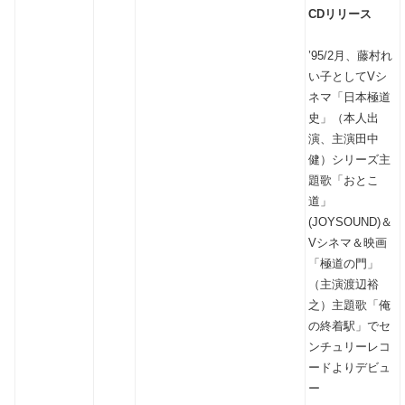
CDリリース
’95/2月、藤村れ
い子としてVシ
ネマ「日本極道
史」（本人出
演、主演田中
健）シリーズ主
題歌「おとこ
道」
(JOYSOUND)＆
Vシネマ＆映画
「極道の門」
（主演渡辺裕
之）主題歌「俺
の終着駅」でセ
ンチュリーレコ
ードよりデビュ
ー