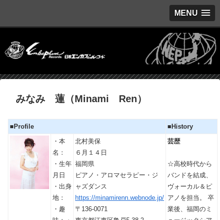
MENU
みなみ 蓮（Minami Ren）
■Profile
■History
・本
北村美保
芸歴
名：
６月１４日
・生年
福岡県
☆高校時代から
月日
ピアノ・アロマセラピー・ジ
バンドを結成、
・出身
ャズダンス
ヴォーカル＆ピ
地：
https://minamirenn.webnode.jp/
アノを担当。 卒
・趣
〒136-0071
業後、福岡のミ