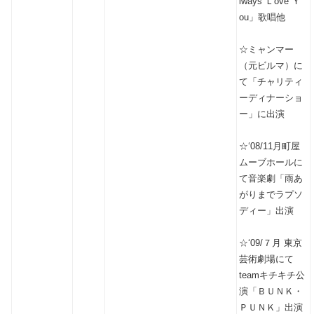
lways Ｌove Ｙ
ou」歌唱他
☆ミャンマー
（元ビルマ）に
て「チャリティ
ーディナーショ
ー」に出演
☆‘08/11月町屋
ムーブホールに
て音楽劇「雨あ
がりまでラプソ
ディー」出演
☆‘09/７月 東京
芸術劇場にて
teamキチキチ公
演「ＢＵＮＫ・
ＰＵＮＫ」出演