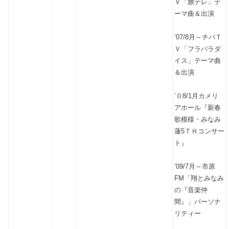
Ｖ「旅テレ」テ
ーマ曲＆出演
’07/8月～チバＴ
Ｖ「フラパラダ
イス」テーマ曲
＆出演
’０8/1月カメリ
アホール『新春
歌模様・みなみ
蓮5ＴＨコンサー
ト』
’09/7月～市原
FM「翔とみなみ
の『音楽仲
間』」パーソナ
リティー