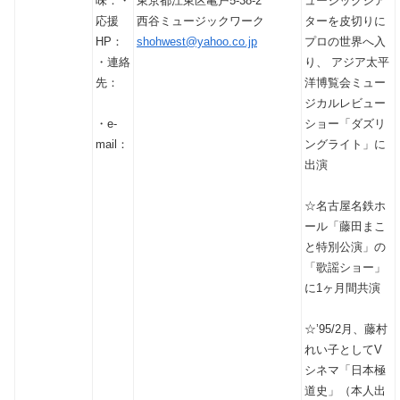
味：・
東京都江東区亀戸5-38-2
ュージックシア
応援
西谷ミュージックワーク
ターを皮切りに
HP：
shohwest@yahoo.co.jp
プロの世界へ入
・連絡
り、 アジア太平
先：
洋博覧会ミュー
ジカルレビュー
・e-
ショー「ダズリ
mail：
ングライト」に
出演
☆名古屋名鉄ホ
ール「藤田まこ
と特別公演」の
「歌謡ショー」
に1ヶ月間共演
☆’95/2月、藤村
れい子としてV
シネマ「日本極
道史」（本人出